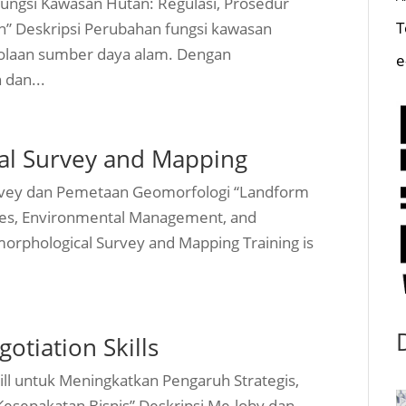
ungsi Kawasan Hutan: Regulasi, Prosedur
T
an” Deskripsi Perubahan fungsi kawasan
lolaan sumber daya alam. Dengan
e
dan...
al Survey and Mapping
Survey dan Pemetaan Geomorfologi “Landform
dies, Environmental Management, and
morphological Survey and Mapping Training is
otiation Skills
ill untuk Meningkatkan Pengaruh Strategis,
Kesepakatan Bisnis” Deskripsi Me-loby dan