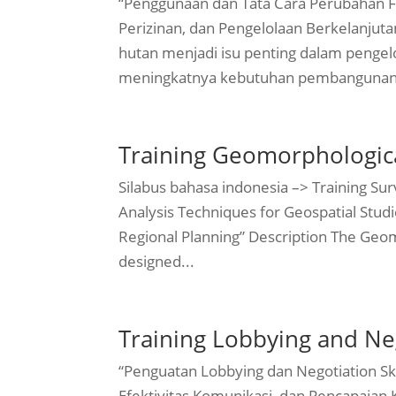
“Penggunaan dan Tata Cara Perubahan F
Perizinan, dan Pengelolaan Berkelanjut
hutan menjadi isu penting dalam penge
meningkatnya kebutuhan pembangunan 
Training Geomorphologic
Silabus bahasa indonesia –> Training 
Analysis Techniques for Geospatial Stu
Regional Planning” Description The Geo
designed...
Training Lobbying and Neg
“Penguatan Lobbying dan Negotiation Sk
Efektivitas Komunikasi, dan Pencapaian 