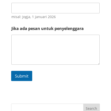
l
p
/
N
misal: Jogja, 1 januari 2026
o
Jika ada pesan untuk penyelenggara
Submit
Search