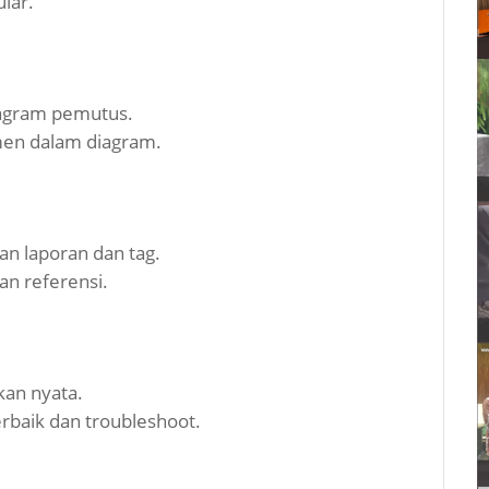
lar.
agram pemutus.
en dalam diagram.
an laporan dan tag.
n referensi.
kan nyata.
erbaik dan troubleshoot.