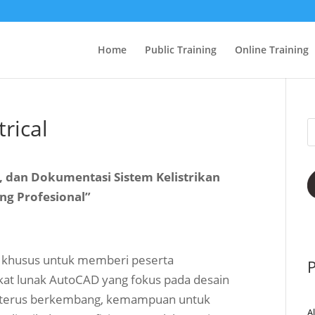
Home
Public Training
Online Training
rical
g, dan Dokumentasi Sistem Kelistrikan
ing Profesional”
ng khusus untuk memberi peserta
P
t lunak AutoCAD yang fokus pada desain
ang terus berkembang, kemampuan untuk
A