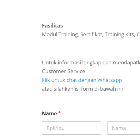
Fasilitas
Modul Training, Sertifikat, Training Kits
Untuk informasi lengkap dan mendapatk
Customer Service
klik untuk chat dengan Whatsapp
atau silahkan isi form di bawah ini
Name
*
First
Last