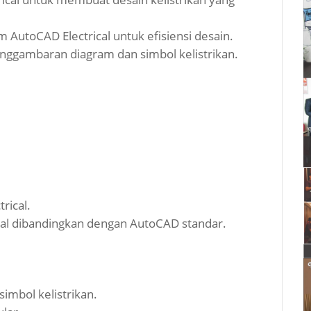
 AutoCAD Electrical untuk efisiensi desain.
ggambaran diagram dan simbol kelistrikan.
rical.
cal dibandingkan dengan AutoCAD standar.
mbol kelistrikan.