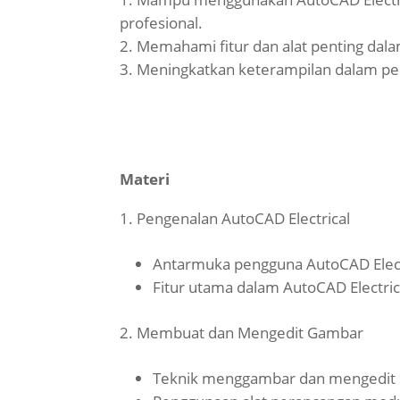
profesional.
Memahami fitur dan alat penting dalam
Meningkatkan keterampilan dalam pen
Materi
Pengenalan AutoCAD Electrical
Antarmuka pengguna AutoCAD Elect
Fitur utama dalam AutoCAD Electri
Membuat dan Mengedit Gambar
Teknik menggambar dan mengedit si