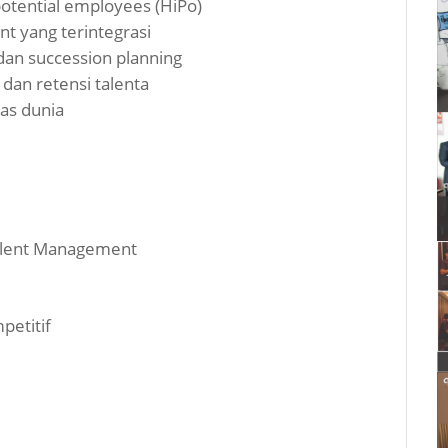
potential employees (HiPo)
 yang terintegrasi
an succession planning
an retensi talenta
as dunia
Talent Management
petitif