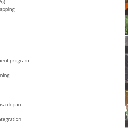
Po)
apping
i
ment program
nning
sa depan
tegration