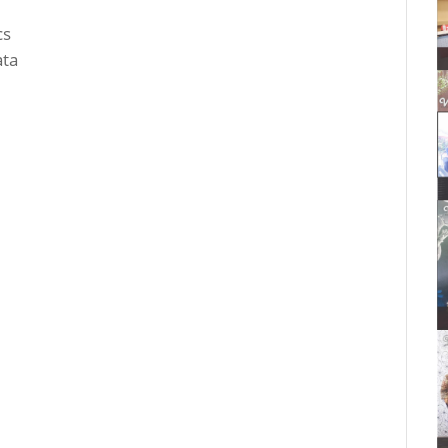
cs
ata