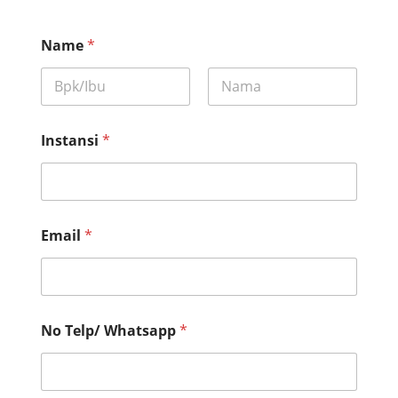
Name
*
First
Last
Instansi
*
Email
*
u
No Telp/ Whatsapp
*
n
t
u
k