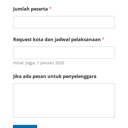
*
u
Jumlah peserta
*
n
t
u
k
Request kota dan jadwal pelaksanaan
*
misal: Jogja, 1 januari 2026
Jika ada pesan untuk penyelenggara