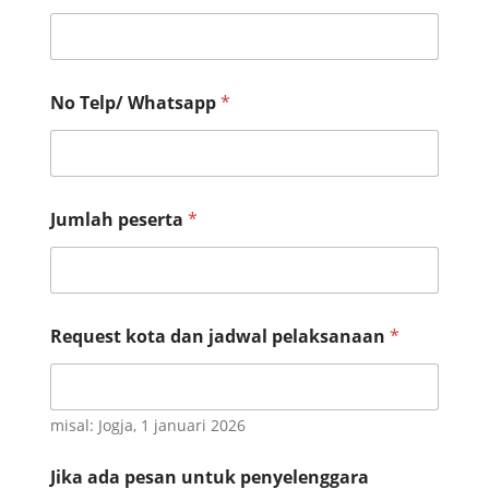
p
No Telp/ Whatsapp
*
e
l
a
k
s
a
Jumlah peserta
*
n
a
a
n
R
e
Request kota dan jadwal pelaksanaan
*
q
u
e
s
misal: Jogja, 1 januari 2026
t
I
Jika ada pesan untuk penyelenggara
n