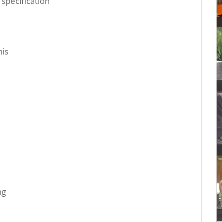
specification
nis
ng