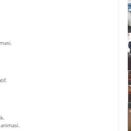
masi.
tif.
ik.
 animasi.