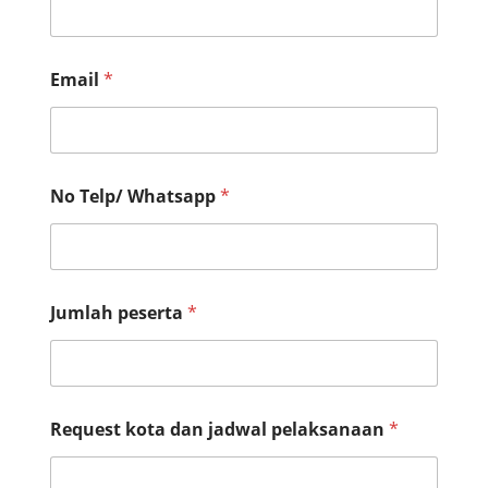
k
Email
*
o
t
a
*
j
a
No Telp/ Whatsapp
*
d
w
a
l
Jumlah peserta
*
Request kota dan jadwal pelaksanaan
*