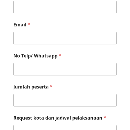
Email
*
p
No Telp/ Whatsapp
*
e
s
a
n
*
a
Jumlah peserta
*
d
a
Request kota dan jadwal pelaksanaan
*