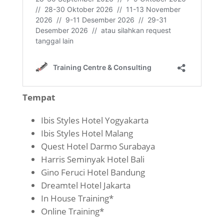
Tempat
Ibis Styles Hotel Yogyakarta
Ibis Styles Hotel Malang
Quest Hotel Darmo Surabaya
Harris Seminyak Hotel Bali
Gino Feruci Hotel Bandung
Dreamtel Hotel Jakarta
In House Training*
Online Training*