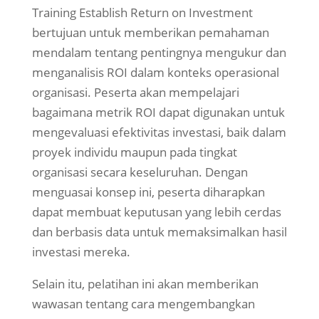
Training Establish Return on Investment
bertujuan untuk memberikan pemahaman
mendalam tentang pentingnya mengukur dan
menganalisis ROI dalam konteks operasional
organisasi. Peserta akan mempelajari
bagaimana metrik ROI dapat digunakan untuk
mengevaluasi efektivitas investasi, baik dalam
proyek individu maupun pada tingkat
organisasi secara keseluruhan. Dengan
menguasai konsep ini, peserta diharapkan
dapat membuat keputusan yang lebih cerdas
dan berbasis data untuk memaksimalkan hasil
investasi mereka.
Selain itu, pelatihan ini akan memberikan
wawasan tentang cara mengembangkan