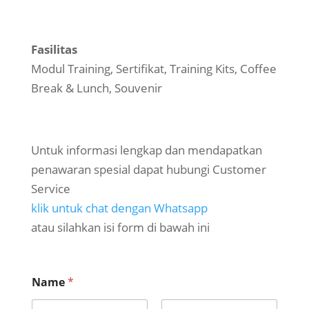
Fasilitas
Modul Training, Sertifikat, Training Kits, Coffee
Break & Lunch, Souvenir
Untuk informasi lengkap dan mendapatkan
penawaran spesial dapat hubungi Customer
Service
klik untuk chat dengan Whatsapp
atau silahkan isi form di bawah ini
Name
*