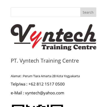
Search
PT. Vyntech Training Centre
Alamat : Perum Tiara Amarta 2B Kota Yogyakarta
Telp/wa : +62 812 1517 0500
e-Mail : vyntech@yahoo.com