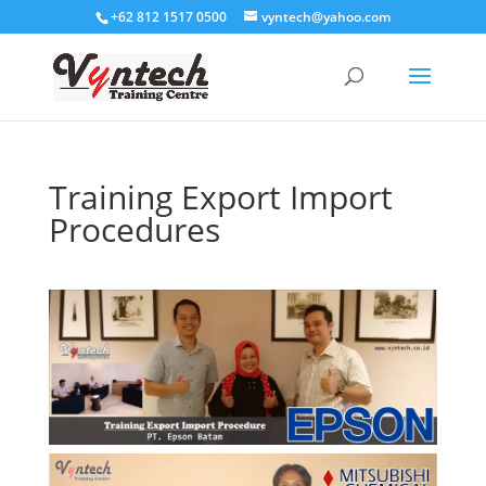
+62 812 1517 0500
vyntech@yahoo.com
Training Export Import
Procedures