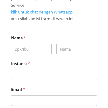
Service
klik untuk chat dengan Whatsapp
atau silahkan isi form di bawah ini
p
Name
*
e
n
y
e
First
Last
l
e
Instansi
*
n
g
g
a
r
a
Email
*
p
e
l
a