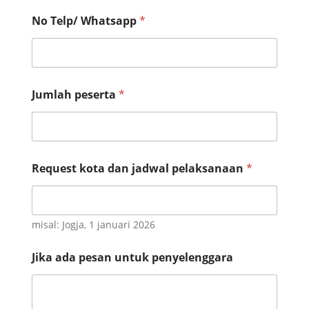
k
No Telp/ Whatsapp
*
s
a
n
a
a
n
Jumlah peserta
*
p
e
s
e
r
Request kota dan jadwal pelaksanaan
*
t
a
misal: Jogja, 1 januari 2026
Jika ada pesan untuk penyelenggara