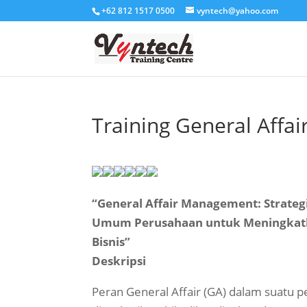
+62 812 1517 0500
vyntech@yahoo.com
Training General Aff
“General Affair Management: Strategi
Umum Perusahaan untuk Meningkatka
Bisnis”
Deskripsi
Peran General Affair (GA) dalam suatu