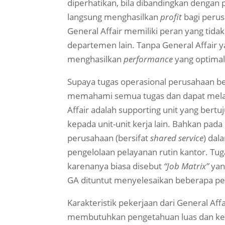
diperhatikan, bila dibandingkan dengan
langsung menghasilkan
profit
bagi perus
General Affair memiliki peran yang tida
departemen lain. Tanpa General Affair ya
menghasilkan
performance
yang optimal
Supaya tugas operasional perusahaan berj
memahami semua tugas dan dapat melaks
Affair adalah supporting unit yang ber
kepada unit-unit kerja lain. Bahkan pad
perusahaan (bersifat
shared service
) dal
pengelolaan pelayanan rutin kantor. T
karenanya biasa disebut
“Job Matrix”
yan
GA dituntut menyelesaikan beberapa p
Karakteristik pekerjaan dari General Aff
membutuhkan pengetahuan luas dan ket