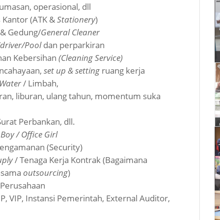
umasan, operasional, dll
s Kantor (ATK &
Stationery
)
 & Gedung/
General Cleaner
/driver/Pool
dan perparkiran
nan Kebersihan
(Cleaning Service)
pencahayaan,
set up & setting
ruang kerja
 Water
/ Limbah,
aran, liburan, ulang tahun, momentum suka
urat Perbankan, dll.
Boy / Office Girl
engamanan (Security)
uply
/ Tenaga Kerja Kontrak (Bagaimana
jasama
outsourcing
)
s Perusahaan
 VIP, Instansi Pemerintah, External Auditor,