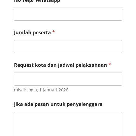
No Telp/ Whatsapp
*
Jumlah peserta
*
k
Request kota dan jadwal pelaksanaan
*
o
t
a
I
n
misal: Jogja, 1 januari 2026
s
t
Jika ada pesan untuk penyelenggara
a
n
s
i
j
a