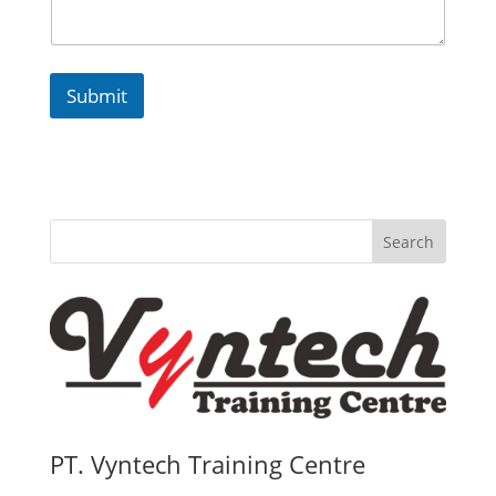
d
w
a
l
Submit
Search
PT. Vyntech Training Centre