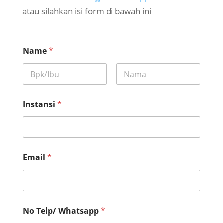
atau silahkan isi form di bawah ini
k
Name
*
o
t
a
*
First
Last
*
Instansi
*
Email
*
No Telp/ Whatsapp
*