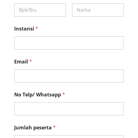
First
Last
Instansi
*
Email
*
*
No Telp/ Whatsapp
*
W
h
a
t
s
a
Jumlah peserta
*
p
p