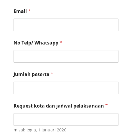
Email
*
No Telp/ Whatsapp
*
Jumlah peserta
*
N
Request kota dan jadwal pelaksanaan
*
a
m
e
p
e
misal: Jogja, 1 januari 2026