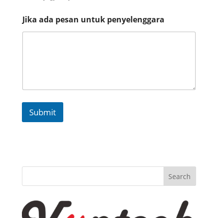
s
e
Jika ada pesan untuk penyelenggara
r
t
a
J
u
m
l
a
h
Submit
Search