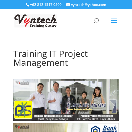
+62 812 1517 0500
vyntech@yahoo.com
Training IT Project
Management