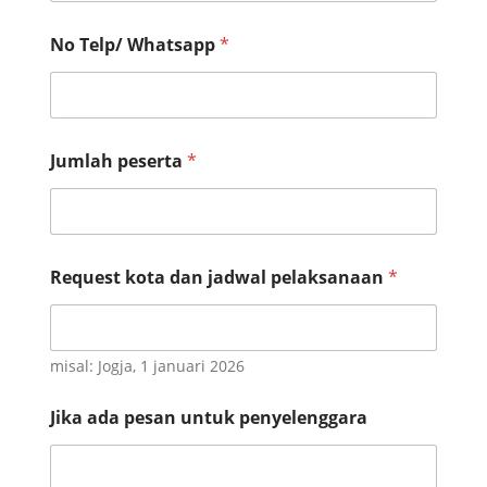
No Telp/ Whatsapp
*
Jumlah peserta
*
Request kota dan jadwal pelaksanaan
*
misal: Jogja, 1 januari 2026
W
Jika ada pesan untuk penyelenggara
h
a
t
s