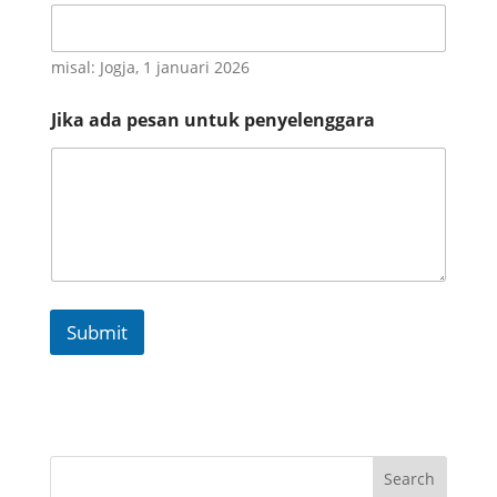
misal: Jogja, 1 januari 2026
p
Jika ada pesan untuk penyelenggara
e
l
a
k
s
a
n
a
a
n
Submit
N
a
m
e
p
e
n
Search
y