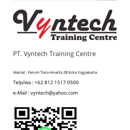
e
l
e
n
g
g
a
r
a
PT. Vyntech Training Centre
Alamat : Perum Tiara Amarta 2B Kota Yogyakarta
Telp/wa : +62 812 1517 0500
e-Mail : vyntech@yahoo.com