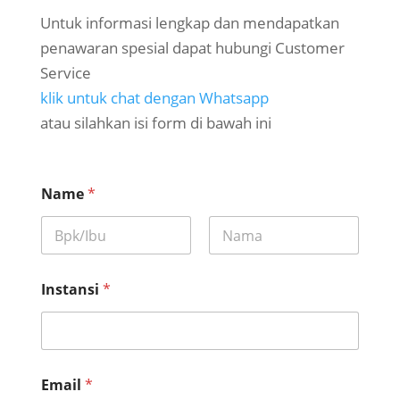
Untuk informasi lengkap dan mendapatkan
penawaran spesial dapat hubungi Customer
Service
klik untuk chat dengan Whatsapp
atau silahkan isi form di bawah ini
Name
*
First
Last
Instansi
*
Email
*