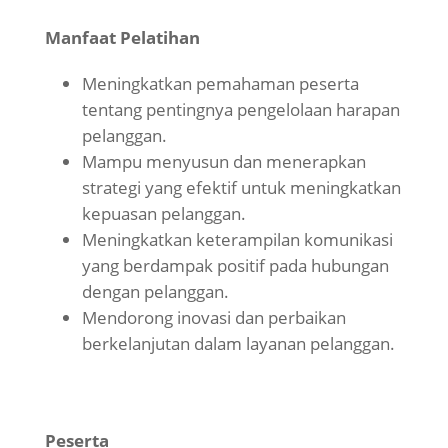
Manfaat Pelatihan
Meningkatkan pemahaman peserta
tentang pentingnya pengelolaan harapan
pelanggan.
Mampu menyusun dan menerapkan
strategi yang efektif untuk meningkatkan
kepuasan pelanggan.
Meningkatkan keterampilan komunikasi
yang berdampak positif pada hubungan
dengan pelanggan.
Mendorong inovasi dan perbaikan
berkelanjutan dalam layanan pelanggan.
Peserta