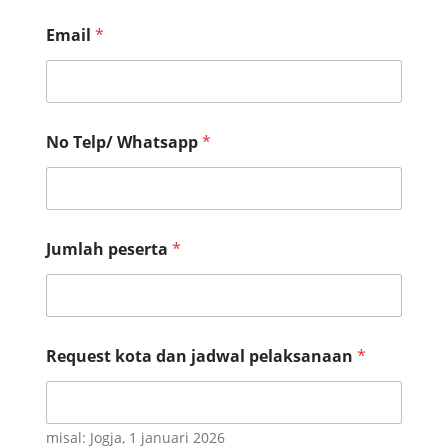
Email
*
No Telp/ Whatsapp
*
Jumlah peserta
*
N
Request kota dan jadwal pelaksanaan
*
a
m
e
*
I
misal: Jogja, 1 januari 2026