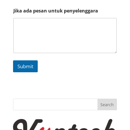
n
s
Jika ada pesan untuk penyelenggara
t
a
n
s
i
Submit
Search