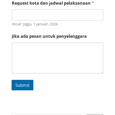
Request kota dan jadwal pelaksanaan
*
a
r
a
misal: Jogja, 1 januari 2026
Jika ada pesan untuk penyelenggara
Submit