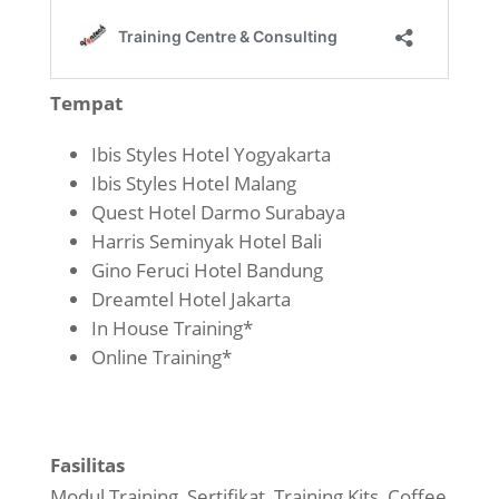
Tempat
Ibis Styles Hotel Yogyakarta
Ibis Styles Hotel Malang
Quest Hotel Darmo Surabaya
Harris Seminyak Hotel Bali
Gino Feruci Hotel Bandung
Dreamtel Hotel Jakarta
In House Training*
Online Training*
Fasilitas
Modul Training, Sertifikat, Training Kits, Coffee