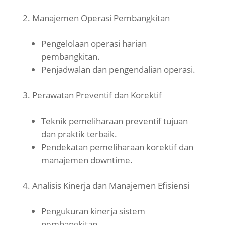
Manajemen Operasi Pembangkitan
Pengelolaan operasi harian
pembangkitan.
Penjadwalan dan pengendalian operasi.
Perawatan Preventif dan Korektif
Teknik pemeliharaan preventif tujuan
dan praktik terbaik.
Pendekatan pemeliharaan korektif dan
manajemen downtime.
Analisis Kinerja dan Manajemen Efisiensi
Pengukuran kinerja sistem
pembangkitan.