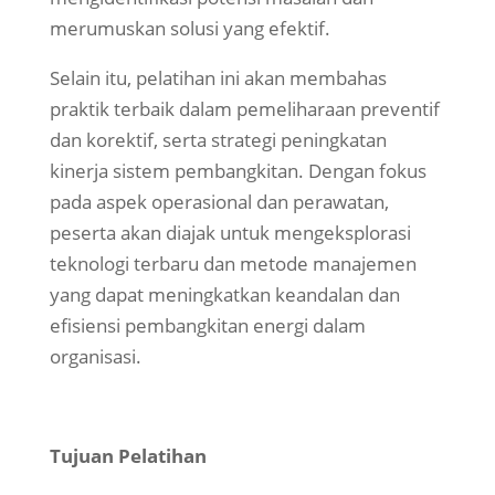
merumuskan solusi yang efektif.
Selain itu, pelatihan ini akan membahas
praktik terbaik dalam pemeliharaan preventif
dan korektif, serta strategi peningkatan
kinerja sistem pembangkitan. Dengan fokus
pada aspek operasional dan perawatan,
peserta akan diajak untuk mengeksplorasi
teknologi terbaru dan metode manajemen
yang dapat meningkatkan keandalan dan
efisiensi pembangkitan energi dalam
organisasi.
Tujuan Pelatihan