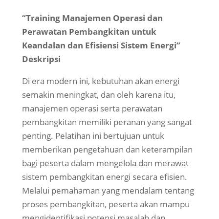
“Training Manajemen Operasi dan
Perawatan Pembangkitan untuk
Keandalan dan Efisiensi Sistem Energi”
Deskripsi
Di era modern ini, kebutuhan akan energi
semakin meningkat, dan oleh karena itu,
manajemen operasi serta perawatan
pembangkitan memiliki peranan yang sangat
penting. Pelatihan ini bertujuan untuk
memberikan pengetahuan dan keterampilan
bagi peserta dalam mengelola dan merawat
sistem pembangkitan energi secara efisien.
Melalui pemahaman yang mendalam tentang
proses pembangkitan, peserta akan mampu
mengidentifikasi potensi masalah dan