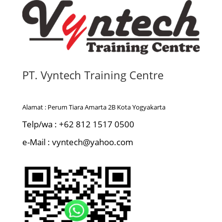
PT. Vyntech Training Centre
Alamat : Perum Tiara Amarta 2B Kota Yogyakarta
Telp/wa : +62 812 1517 0500
e-Mail : vyntech@yahoo.com