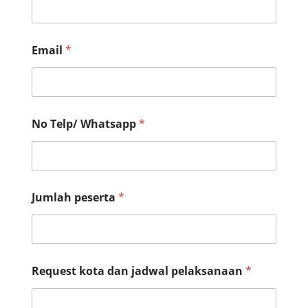
Email
*
No Telp/ Whatsapp
*
Jumlah peserta
*
Request kota dan jadwal pelaksanaan
*