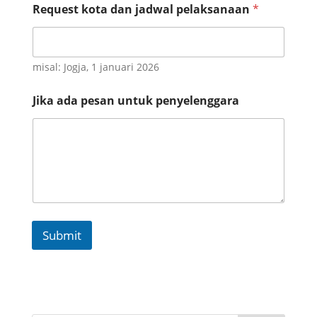
p
Request kota dan jadwal pelaksanaan
*
p
*
misal: Jogja, 1 januari 2026
Jika ada pesan untuk penyelenggara
Submit