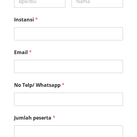
First
Last
Instansi
*
*
Email
*
*
d
a
n
No Telp/ Whatsapp
*
Jumlah peserta
*