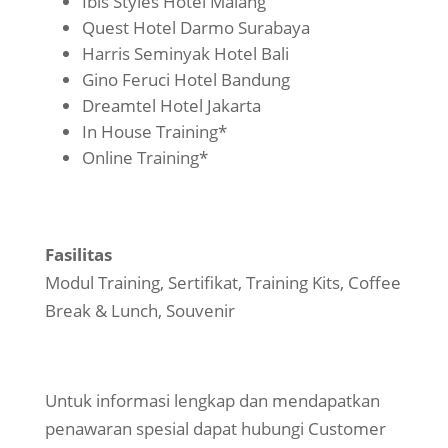
Ibis Styles Hotel Malang
Quest Hotel Darmo Surabaya
Harris Seminyak Hotel Bali
Gino Feruci Hotel Bandung
Dreamtel Hotel Jakarta
In House Training*
Online Training*
Fasilitas
Modul Training, Sertifikat, Training Kits, Coffee
Break & Lunch, Souvenir
Untuk informasi lengkap dan mendapatkan
penawaran spesial dapat hubungi Customer