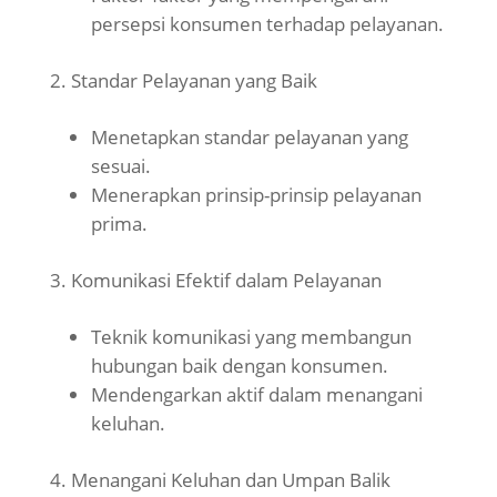
persepsi konsumen terhadap pelayanan.
Standar Pelayanan yang Baik
Menetapkan standar pelayanan yang
sesuai.
Menerapkan prinsip-prinsip pelayanan
prima.
Komunikasi Efektif dalam Pelayanan
Teknik komunikasi yang membangun
hubungan baik dengan konsumen.
Mendengarkan aktif dalam menangani
keluhan.
Menangani Keluhan dan Umpan Balik