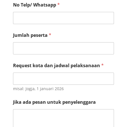
No Telp/ Whatsapp
*
Jumlah peserta
*
Request kota dan jadwal pelaksanaan
*
misal: Jogja, 1 januari 2026
p
Jika ada pesan untuk penyelenggara
e
s
a
n
T