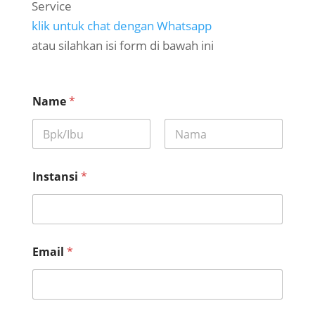
Service
klik untuk chat dengan Whatsapp
atau silahkan isi form di bawah ini
Name
*
First
Last
Instansi
*
Email
*