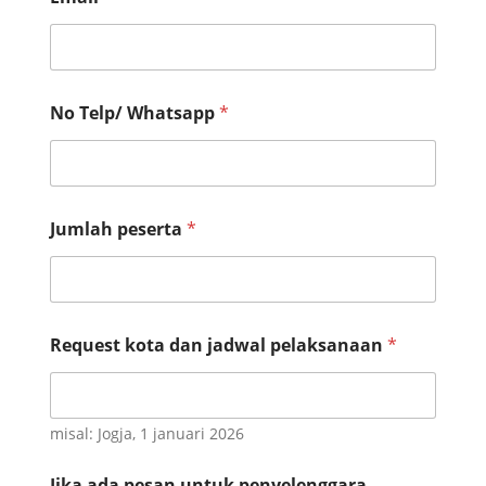
No Telp/ Whatsapp
*
N
Jumlah peserta
*
o
a
d
a
j
a
Request kota dan jadwal pelaksanaan
*
d
w
a
l
misal: Jogja, 1 januari 2026
Jika ada pesan untuk penyelenggara