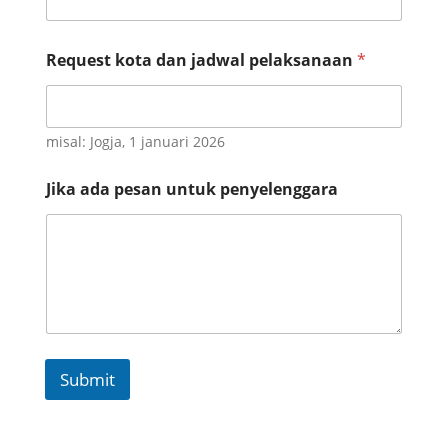
Request kota dan jadwal pelaksanaan
*
misal: Jogja, 1 januari 2026
*
Jika ada pesan untuk penyelenggara
d
a
n
d
a
n
Submit