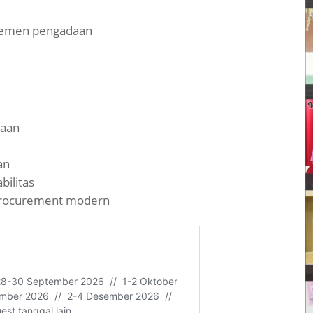
ajemen pengadaan
daan
an
bilitas
 procurement modern