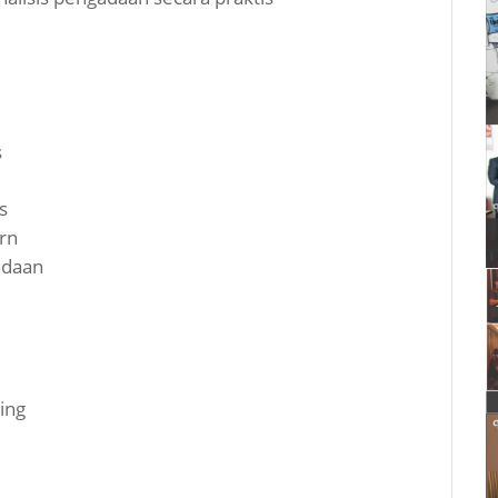
s
s
rn
adaan
ing