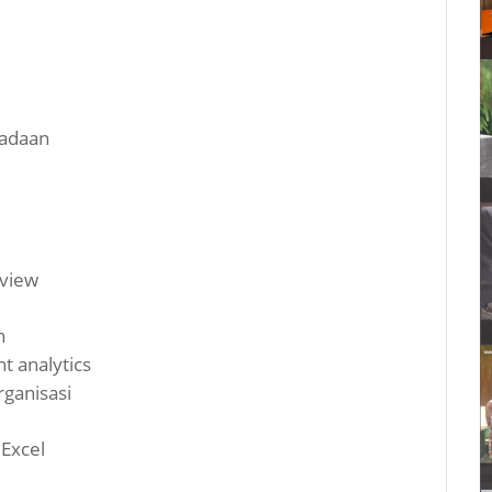
n
gadaan
rview
n
 analytics
rganisasi
 Excel