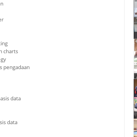
an
er
ting
n charts
egy
is pengadaan
asis data
sis data