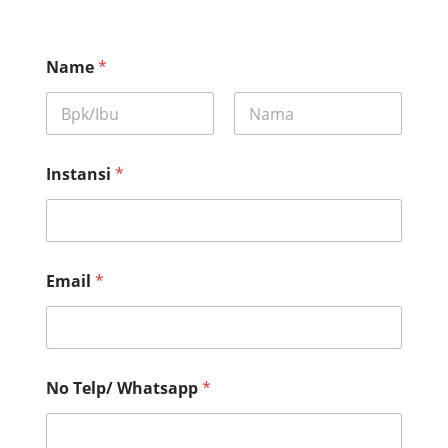
Name
*
First
Last
Instansi
*
Email
*
*
No Telp/ Whatsapp
*
k
o
t