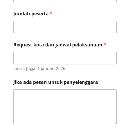
a
R
e
Jumlah peserta
*
q
u
e
s
t
Request kota dan jadwal pelaksanaan
*
misal: Jogja, 1 januari 2026
Jika ada pesan untuk penyelenggara