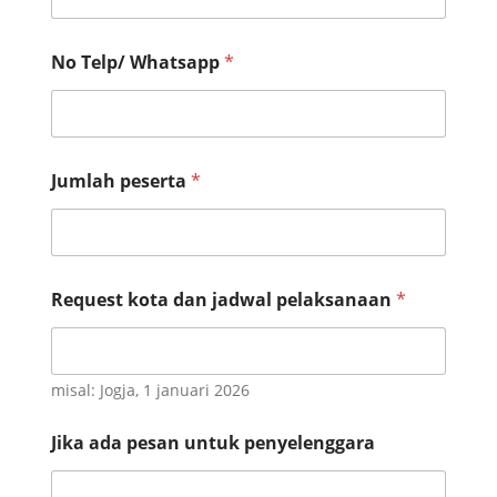
k
No Telp/ Whatsapp
*
o
t
a
N
a
m
Jumlah peserta
*
e
*
Request kota dan jadwal pelaksanaan
*
misal: Jogja, 1 januari 2026
Jika ada pesan untuk penyelenggara