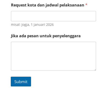
Request kota dan jadwal pelaksanaan
*
misal: Jogja, 1 januari 2026
u
Jika ada pesan untuk penyelenggara
n
t
u
k
a
d
a
a
d
a
Submit