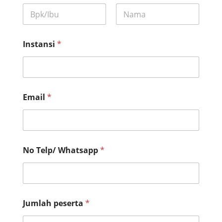
First
Last
Instansi
*
Email
*
I
No Telp/ Whatsapp
*
n
s
t
a
n
s
Jumlah peserta
*
i
E