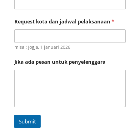
m
a
i
l
Request kota dan jadwal pelaksanaan
*
*
misal: Jogja, 1 januari 2026
Jika ada pesan untuk penyelenggara
Submit