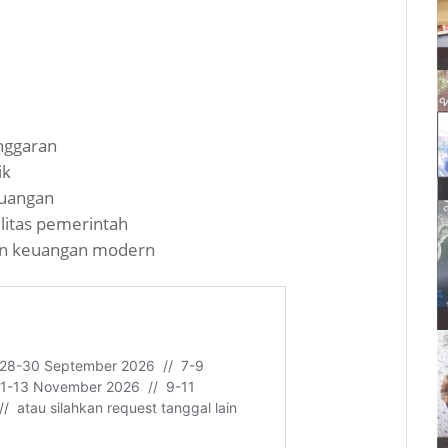
nggaran
ik
euangan
litas pemerintah
an keuangan modern