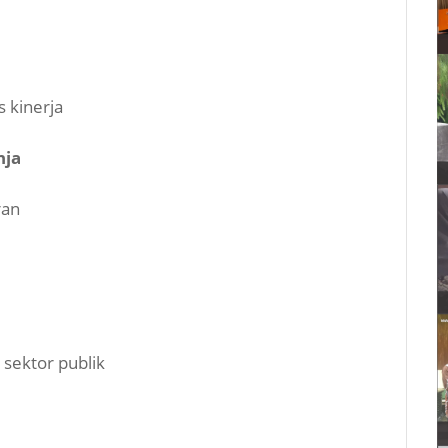
s kinerja
nja
ran
 sektor publik