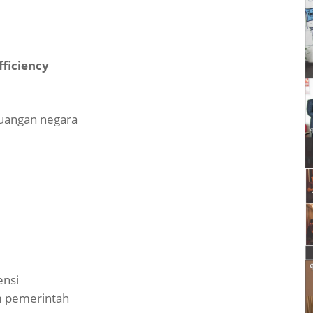
fficiency
keuangan negara
ensi
am pemerintah