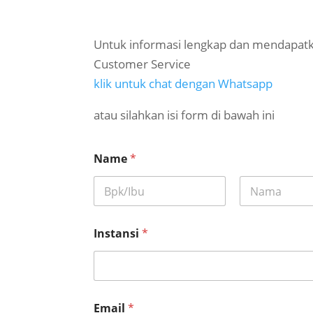
Untuk informasi lengkap dan mendapatk
Customer Service
klik untuk chat dengan Whatsapp
atau silahkan isi form di bawah ini
Name
*
First
Last
*
Instansi
*
N
a
m
e
E
m
Email
*