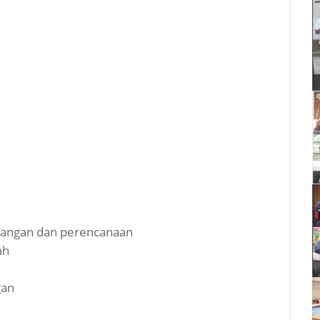
euangan dan perencanaan
ah
gan