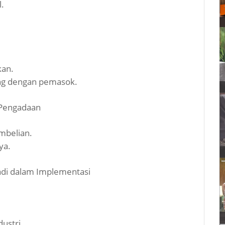
l.
kan.
ng dengan pemasok.
 Pengadaan
mbelian.
ya.
jadi dalam Implementasi
dustri.