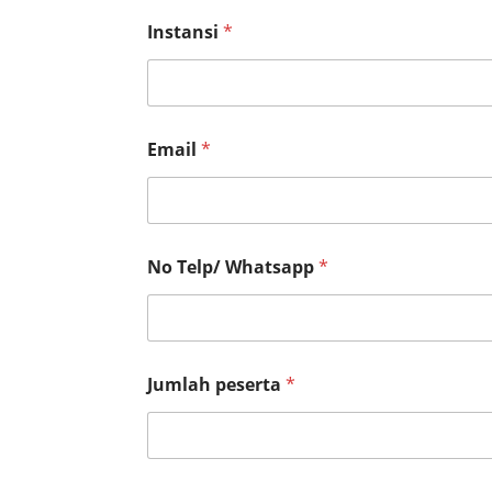
Instansi
*
Email
*
I
No Telp/ Whatsapp
*
n
s
t
a
n
s
Jumlah peserta
*
i
N
a
m
e