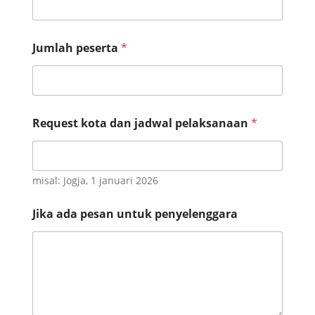
W
Jumlah peserta
*
h
a
t
s
a
p
Request kota dan jadwal pelaksanaan
*
p
J
u
m
misal: Jogja, 1 januari 2026
l
a
h
Jika ada pesan untuk penyelenggara
*