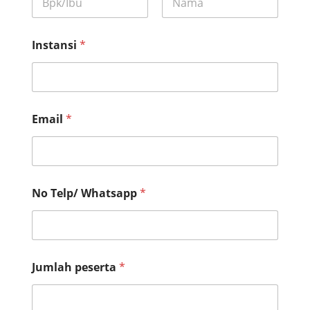
*
First
Last
*
Instansi
*
Email
*
No Telp/ Whatsapp
*
Jumlah peserta
*