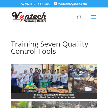
+62 812 1517 0500
vyntech@yahoo.com
Training Seven Quaility
Control Tools