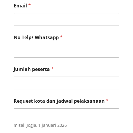
Email
*
p
No Telp/ Whatsapp
*
e
n
y
e
l
e
Jumlah peserta
*
n
g
g
a
r
a
Request kota dan jadwal pelaksanaan
*
u
n
t
u
misal: Jogja, 1 januari 2026
k