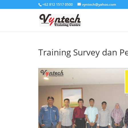
+62 812 1517 0500
vyntech@yahoo.com
Training Survey dan 