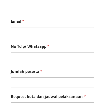
a
n
s
i
p
Email
*
e
l
a
k
s
No Telp/ Whatsapp
*
a
n
a
a
n
Jumlah peserta
*
Request kota dan jadwal pelaksanaan
*