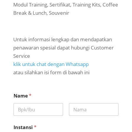
Modul Training, Sertifikat, Training Kits, Coffee
Break & Lunch, Souvenir
Untuk informasi lengkap dan mendapatkan
penawaran spesial dapat hubungi Customer
Service
klik untuk chat dengan Whatsapp
atau silahkan isi form di bawah ini
J
Name
*
i
k
a
I
First
Last
n
s
Instansi
*
t