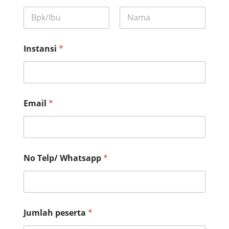
First
Last
p
Instansi
*
e
s
a
n
J
u
Email
*
m
l
a
h
d
a
No Telp/ Whatsapp
*
n
Jumlah peserta
*