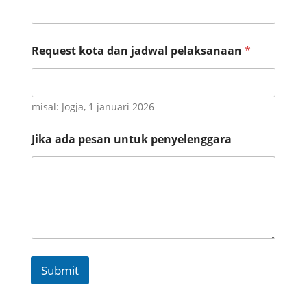
N
Request kota dan jadwal pelaksanaan
*
o
N
a
m
e
misal: Jogja, 1 januari 2026
W
h
Jika ada pesan untuk penyelenggara
a
t
s
a
p
p
Submit