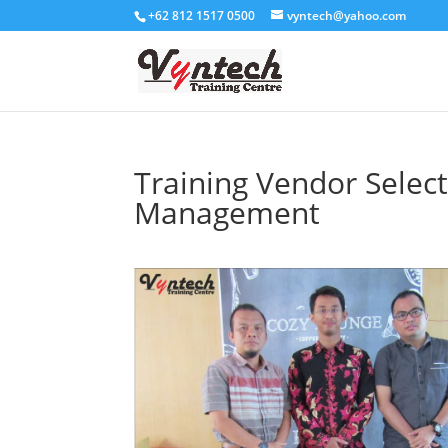
+62 812 1517 0500
vyntech@yahoo.com
Training Vendor Selec
Management