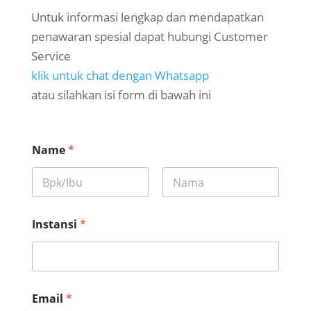
Untuk informasi lengkap dan mendapatkan
penawaran spesial dapat hubungi Customer
Service
klik untuk chat dengan Whatsapp
atau silahkan isi form di bawah ini
Name
*
First
Last
J
Instansi
*
u
m
l
a
h
*
Email
*
*